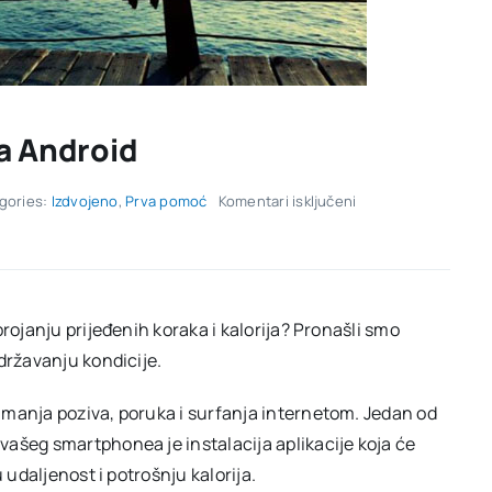
za Android
za
gories:
Izdvojeno
,
Prva pomoć
Komentari isključeni
Najbolje
fitness
aplikacije
za
Android
rojanju prijeđenih koraka i kalorija? Pronašli smo
državanju kondicije.
imanja poziva, poruka i surfanja internetom. Jedan od
ašeg smartphonea je instalacija aplikacije koja će
 udaljenost i potrošnju kalorija.