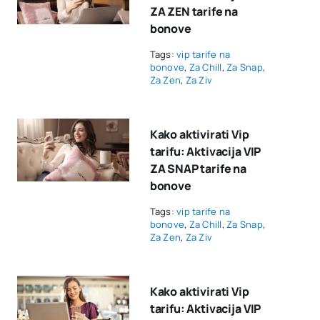
ZA ZEN tarife na
bonove
Tags:
vip tarife na
bonove
,
Za Chill
,
Za Snap
,
Za Zen
,
Za Ziv
Kako aktivirati Vip
tarifu: Aktivacija VIP
ZA SNAP tarife na
bonove
Tags:
vip tarife na
bonove
,
Za Chill
,
Za Snap
,
Za Zen
,
Za Ziv
Kako aktivirati Vip
tarifu: Aktivacija VIP