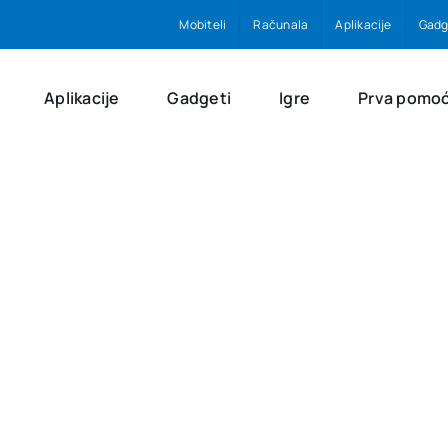
Mobiteli
Računala
Aplikacije
Gadg
Aplikacije
Gadgeti
Igre
Prva pomo