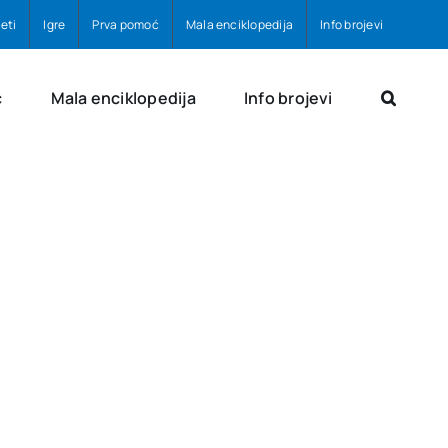
eti
Igre
Prva pomoć
Mala enciklopedija
Info brojevi
ć
Mala enciklopedija
Info brojevi