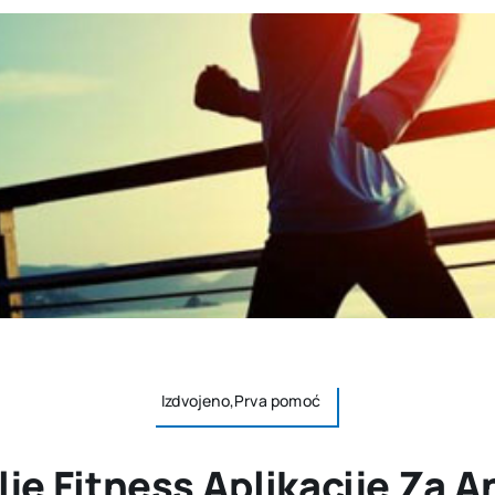
Izdvojeno,Prva pomoć
lje Fitness Aplikacije Za A