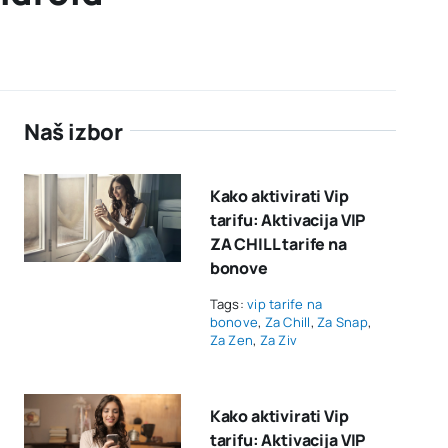
Naš izbor
Kako aktivirati Vip
tarifu: Aktivacija VIP
ZA CHILL tarife na
bonove
Tags:
vip tarife na
bonove
,
Za Chill
,
Za Snap
,
Za Zen
,
Za Ziv
Kako aktivirati Vip
tarifu: Aktivacija VIP