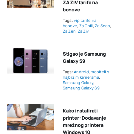
ZA ZIV tarife na
bonove
Tags:
vip tarife na
bonove
,
Za Chill
,
Za Snap
,
Za Zen
,
Za Ziv
Stigao je Samsung
Galaxy S9
Tags:
Android
,
mobiteli s
najbržim kamerama
,
Samsung Galaxy
,
Samsung Galaxy S9
Kako instalirati
printer: Dodavanje
mrežnog printera
Windows 10