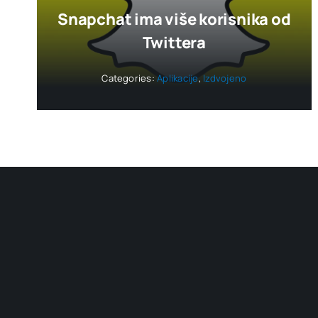
Snapchat ima više korisnika od
Twittera
Categories:
Aplikacije
,
Izdvojeno