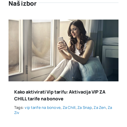
Naš izbor
Kako aktivirati Vip tarifu: Aktivacija VIP ZA
CHILL tarife na bonove
Tags:
vip tarife na bonove
,
Za Chill
,
Za Snap
,
Za Zen
,
Za
Ziv