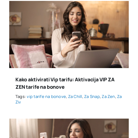
Kako aktivirati Vip tarifu: Aktivacija VIP ZA
ZEN tarife na bonove
Tags:
vip tarife na bonove
,
Za Chill
,
Za Snap
,
Za Zen
,
Za
Ziv