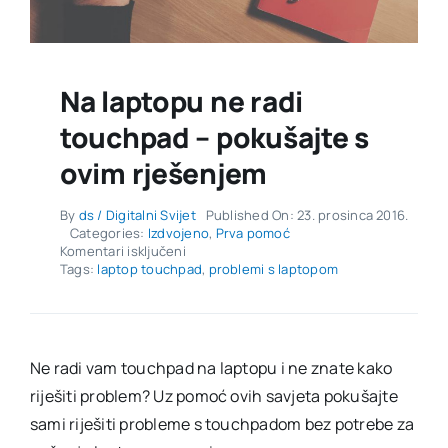
Na laptopu ne radi
touchpad – pokušajte s
ovim rješenjem
By
ds / Digitalni Svijet
Published On: 23. prosinca 2016.
Categories:
Izdvojeno
,
Prva pomoć
za
Komentari isključeni
Na
Tags:
laptop touchpad
,
problemi s laptopom
laptopu
ne
radi
touchpad
–
Ne radi vam touchpad na laptopu i ne znate kako
pokušajte
riješiti problem? Uz pomoć ovih savjeta pokušajte
s
ovim
sami riješiti probleme s touchpadom bez potrebe za
rješenjem