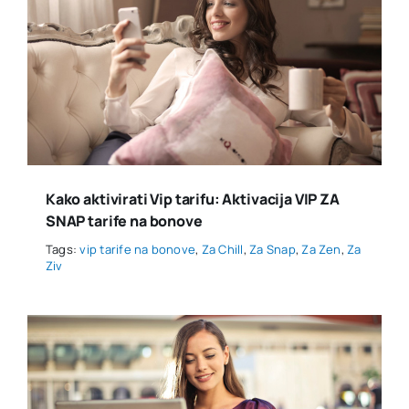
Kako aktivirati Vip tarifu: Aktivacija VIP ZA
SNAP tarife na bonove
Tags:
vip tarife na bonove
,
Za Chill
,
Za Snap
,
Za Zen
,
Za
Ziv