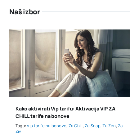
Naš izbor
Kako aktivirati Vip tarifu: Aktivacija VIP ZA
CHILL tarife na bonove
Tags:
vip tarife na bonove
,
Za Chill
,
Za Snap
,
Za Zen
,
Za
Ziv