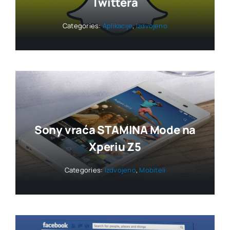
Twittera
Categories:
Aplikacije
,
Izdvojeno
Sony vraća STAMINA Mode na
Xperiu Z5
Categories:
Izdvojeno
,
Mobiteli