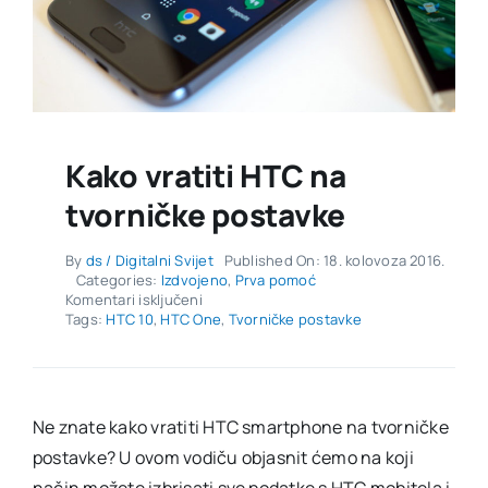
Kako vratiti HTC na
tvorničke postavke
By
ds / Digitalni Svijet
Published On: 18. kolovoza 2016.
Categories:
Izdvojeno
,
Prva pomoć
za
Komentari isključeni
Kako
Tags:
HTC 10
,
HTC One
,
Tvorničke postavke
vratiti
HTC
na
tvorničke
postavke
Ne znate kako vratiti HTC smartphone na tvorničke
postavke? U ovom vodiču objasnit ćemo na koji
način možete izbrisati sve podatke s HTC mobitela i