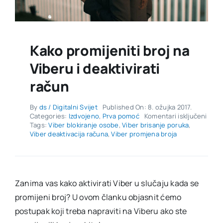
Kako promijeniti broj na
Viberu i deaktivirati
račun
By
ds / Digitalni Svijet
Published On: 8. ožujka 2017.
za
Categories:
Izdvojeno
,
Prva pomoć
Komentari isključeni
Kako
Tags:
Viber blokiranje osobe
,
Viber brisanje poruka
,
promi
Viber deaktivacija računa
,
Viber promjena broja
broj
na
Vibe
i
deakt
Zanima vas kako aktivirati Viber u slučaju kada se
raču
promijeni broj? U ovom članku objasnit ćemo
postupak koji treba napraviti na Viberu ako ste