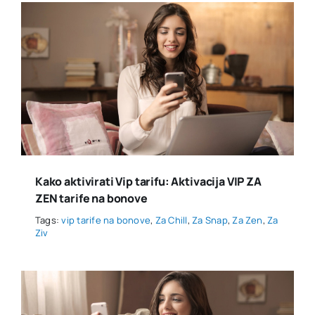
Kako aktivirati Vip tarifu: Aktivacija VIP ZA
ZEN tarife na bonove
Tags:
vip tarife na bonove
,
Za Chill
,
Za Snap
,
Za Zen
,
Za
Ziv