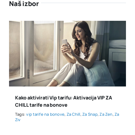
Naš izbor
Kako aktivirati Vip tarifu: Aktivacija VIP ZA
CHILL tarife na bonove
Tags:
vip tarife na bonove
,
Za Chill
,
Za Snap
,
Za Zen
,
Za
Ziv