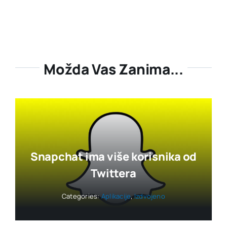
Možda Vas Zanima...
Snapchat ima više korisnika od
Twittera
Categories:
Aplikacije
,
Izdvojeno