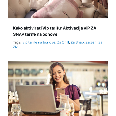
Kako aktivirati Vip tarifu: Aktivacija VIP ZA
SNAP tarife na bonove
Tags:
vip tarife na bonove
,
Za Chill
,
Za Snap
,
Za Zen
,
Za
Ziv