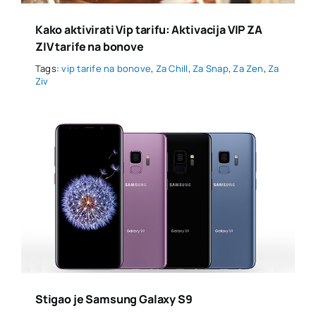
Kako aktivirati Vip tarifu: Aktivacija VIP ZA
ZIV tarife na bonove
Tags:
vip tarife na bonove
,
Za Chill
,
Za Snap
,
Za Zen
,
Za
Ziv
Stigao je Samsung Galaxy S9