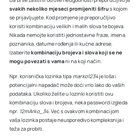
svakih nekoliko mjeseci promijeniti šifru
s kojom
se prijavljujete. Kod promjene je preporučljivo
korisiti kombinaciju velikih i malih slova te bojeva.
Nikada nemojte koristiti jednostavne fraze, imena
poznanika, datume rođenja ili kućne adrese.
Izaberite
kombinaciju brojeva i slova koji se ne
mogu povezati s vama
ni na koji način.
Npr. korisnička lozinka tipa
marko1234
je loša i
potencijalni napadač može doći vrlo lako do vaših
podataka. Ukoliko želite u lozinki koristiti ovu
kombinaciju slova i brojeva, neka password izgleda
npr.
12mArko_34
. Već s ovakvom kombinacijom
vaša lozinka postaje neusporedivo kompleksnija i
teža za probiti.