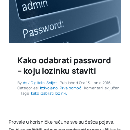
Kako odabrati password
– koju lozinku staviti
By
ds / Digitalni Svijet
Published On: 13. lipnja 2016.
za
Categories:
Izdvojeno
,
Prva pomoć
Komentari isključeni
Kako
Tags:
kako izabrati lozinku
odabr
pass
–
koju
lozin
Provale u korisničke račune sve su češća pojava.
stavit
Da bi se zaštitili od ove neugodnosti preporučljivo je