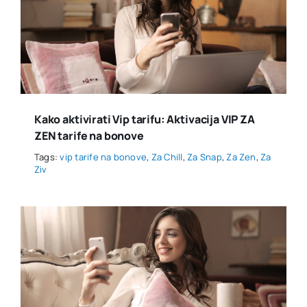
Kako aktivirati Vip tarifu: Aktivacija VIP ZA
ZEN tarife na bonove
Tags:
vip tarife na bonove
,
Za Chill
,
Za Snap
,
Za Zen
,
Za
Ziv