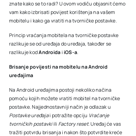
znate kako se to radi? U ovom vodiču objasnit ćemo
tvorn
post
vam kako izbrisati povijest korištenja na vašem
mobitelu i kako ga vratiti na tvorničke postavke.
Princip vraćanja mobitela na tvorničke postavke
razlikuje se od uređaja do uređaja, također se
razlikuje kod
Androida
i
iOS-a
.
Brisanje povijesti na mobitelu na Android
uređajima
Na Android uređajima postoji nekoliko načina
pomoću kojih možete vratiti mobitel na tvorničke
postavke. Najjednostavniji način je odlazak u
Postavke uređaja
i potražite opciju
Vraćanje
tvorničkih postavki
ili
Factory reset
. Uređaj će vas
tražiti potvrdu brisanja i nakon što potvrdite kreće