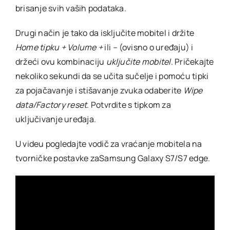
brisanje svih vaših podataka.
Drugi način je tako da isključite mobitel i držite
Home tipku + Volume +
ili
–
(ovisno o uređaju) i
držeći ovu kombinaciju
uključite mobitel
. Pričekajte
nekoliko sekundi da se učita sučelje i pomoću tipki
za pojačavanje i stišavanje zvuka odaberite
Wipe
data/Factory reset
. Potvrdite s tipkom za
uključivanje uređaja.
U videu pogledajte vodič za vraćanje mobitela na
tvorničke postavke zaSamsung Galaxy S7/S7 edge.