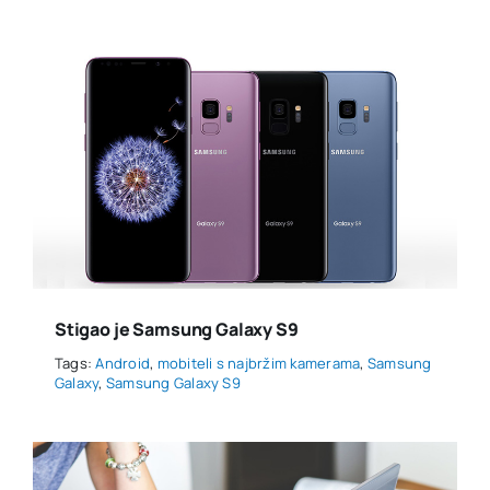
Stigao je Samsung Galaxy S9
Tags:
Android
,
mobiteli s najbržim kamerama
,
Samsung
Galaxy
,
Samsung Galaxy S9