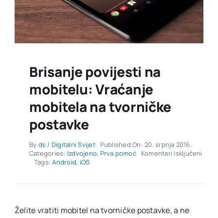
Brisanje povijesti na
mobitelu: Vraćanje
mobitela na tvorničke
postavke
By
ds / Digitalni Svijet
Published On: 20. srpnja 2016.
za
Categories:
Izdvojeno
,
Prva pomoć
Komentari isključeni
Brisa
Tags:
Android
,
iOS
povij
na
mobi
Vrać
mobi
Želite vratiti mobitel na tvorničke postavke, a ne
na