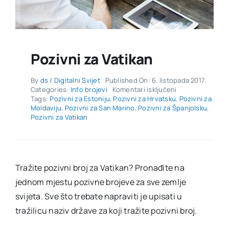
Pozivni za Vatikan
By
ds / Digitalni Svijet
Published On: 6. listopada 2017.
za
Categories:
Info brojevi
Komentari isključeni
Pozivni
Tags:
Pozivni za Estoniju
,
Pozivni za Hrvatsku
,
Pozivni za
za
Moldaviju
,
Pozivni za San Marino
,
Pozivni za Španjolsku
,
Vatikan
Pozivni za Vatikan
Tražite pozivni broj za Vatikan? Pronađite na
jednom mjestu pozivne brojeve za sve zemlje
svijeta. Sve što trebate napraviti je upisati u
tražilicu naziv države za koji tražite pozivni broj.