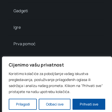
Gadgeti
Igre
Prva pomoć
Mala enciklopedija
Cijenimo vašu privatnost
Koristimo kolačiće za poboljšanje vašeg iskustva
Info brojevi
pregledavanja, posluživanje prilagođenih oglasa ili
sadržaja i analizu našeg prometa.
Klikom na "Prihvati sve"
pristajete na našu upotrebu kolačića.
© 2012 - 2026 •
Digitani svijet
• All Rights Reserved •
Developed by
OnlinePress Ltd
Prilagodi
Odbaci sve
Prihvati sve