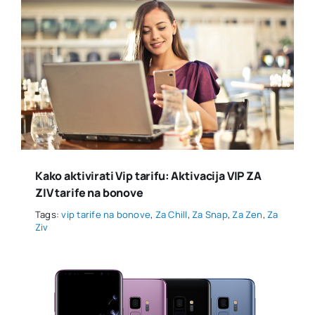
Kako aktivirati Vip tarifu: Aktivacija VIP ZA
ZIV tarife na bonove
Tags:
vip tarife na bonove
,
Za Chill
,
Za Snap
,
Za Zen
,
Za
Ziv