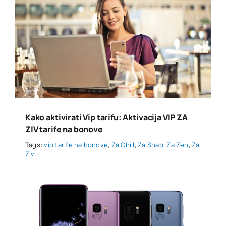
Kako aktivirati Vip tarifu: Aktivacija VIP ZA
ZIV tarife na bonove
Tags:
vip tarife na bonove
,
Za Chill
,
Za Snap
,
Za Zen
,
Za
Ziv