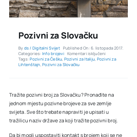
Pozivni za Slovačku
By
ds / Digitalni Svijet
Published On: 6. listopada 2017.
za
Categories:
Info brojevi
Komentari isključeni
Pozivni
Tags:
Pozivni za Češku
,
Pozivni za Italiju
,
Pozivni za
za
Lihtenštajn
,
Pozivni za Slovačku
Slovačku
Tražite pozivni broj za Slovačku? Pronađite na
jednom mjestu pozivne brojeve za sve zemlje
svijeta. Sve što trebate napraviti je upisati u
tražilicu naziv države za koji tražite pozivni broj.
Da bi mogli uspostaviti kontakt s brojem koji se ne