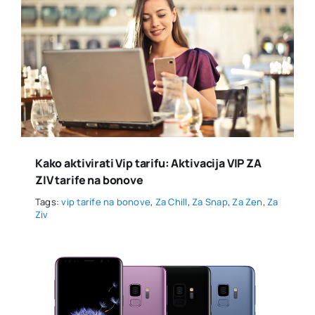
Kako aktivirati Vip tarifu: Aktivacija VIP ZA
ZIV tarife na bonove
Tags:
vip tarife na bonove
,
Za Chill
,
Za Snap
,
Za Zen
,
Za
Ziv