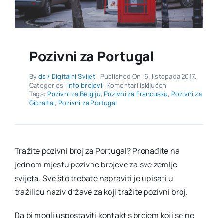
Pozivni za Portugal
By
ds / Digitalni Svijet
Published On: 6. listopada 2017.
za
Categories:
Info brojevi
Komentari isključeni
Pozivni
Tags:
Pozivni za Belgiju
,
Pozivni za Francusku
,
Pozivni za
za
Gibraltar
,
Pozivni za Portugal
Portugal
Tražite pozivni broj za Portugal? Pronađite na
jednom mjestu pozivne brojeve za sve zemlje
svijeta. Sve što trebate napraviti je upisati u
tražilicu naziv države za koji tražite pozivni broj.
Da bi mogli uspostaviti kontakt s brojem koji se ne