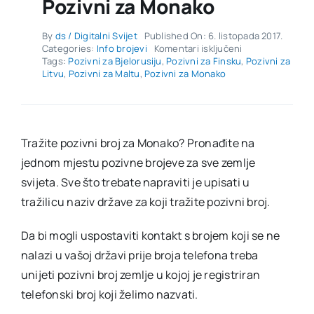
Pozivni za Monako
By
ds / Digitalni Svijet
Published On: 6. listopada 2017.
za
Categories:
Info brojevi
Komentari isključeni
Pozivni
Tags:
Pozivni za Bjelorusiju
,
Pozivni za Finsku
,
Pozivni za
za
Litvu
,
Pozivni za Maltu
,
Pozivni za Monako
Monako
Tražite pozivni broj za Monako? Pronađite na
jednom mjestu pozivne brojeve za sve zemlje
svijeta. Sve što trebate napraviti je upisati u
tražilicu naziv države za koji tražite pozivni broj.
Da bi mogli uspostaviti kontakt s brojem koji se ne
nalazi u vašoj državi prije broja telefona treba
unijeti pozivni broj zemlje u kojoj je registriran
telefonski broj koji želimo nazvati.