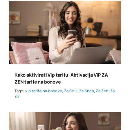
Kako aktivirati Vip tarifu: Aktivacija VIP ZA
ZEN tarife na bonove
Tags:
vip tarife na bonove
,
Za Chill
,
Za Snap
,
Za Zen
,
Za
Ziv