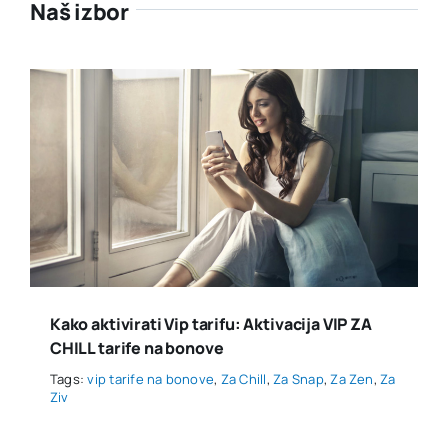
Naš izbor
Kako aktivirati Vip tarifu: Aktivacija VIP ZA
CHILL tarife na bonove
Tags:
vip tarife na bonove
,
Za Chill
,
Za Snap
,
Za Zen
,
Za
Ziv