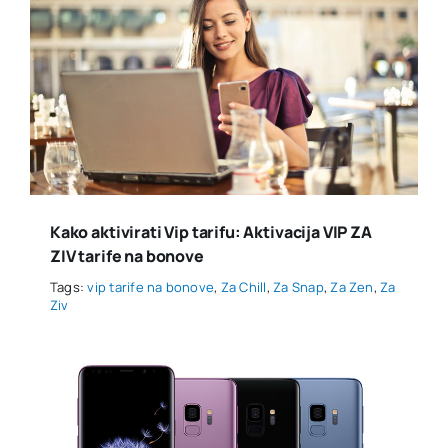
Kako aktivirati Vip tarifu: Aktivacija VIP ZA
ZIV tarife na bonove
Tags:
vip tarife na bonove
,
Za Chill
,
Za Snap
,
Za Zen
,
Za
Ziv