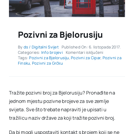
Pozivni za Bjelorusiju
By
ds / Digitalni Svijet
Published On: 6. listopada 2017.
za
Categories:
Info brojevi
Komentari isključeni
Pozivni
Tags:
Pozivni za Bjelorusiju
,
Pozivni za Cipar
,
Pozivni za
za
Finsku
,
Pozivni za Grčku
Bjelorusiju
Tražite pozivni broj za Bjelorusiju? Pronađite na
jednom mjestu pozivne brojeve za sve zemlje
svijeta. Sve što trebate napraviti je upisati u
tražilicu naziv države za koji tražite pozivni broj.
Da bi mogli uspostaviti kontakt s brojem koji se ne