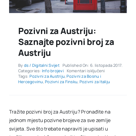
Pozivni za Austriju:
Saznajte pozivni broj za
Austriju
By
ds / Digitalni Svijet
Published On: 6. listopada 2017.
za
Categories:
Info brojevi
Komentari isključeni
Pozivni
Tags:
Pozivni za Austriju
,
Pozivni za Bosnu i
za
Hercegovinu
,
Pozivni za Finsku
,
Pozivni za Italiju
Austriju:
Saznajte
pozivni
broj
za
Tražite pozivni broj za Austriju? Pronađite na
Austriju
jednom mjestu pozivne brojeve za sve zemlje
svijeta. Sve što trebate napraviti je upisati u