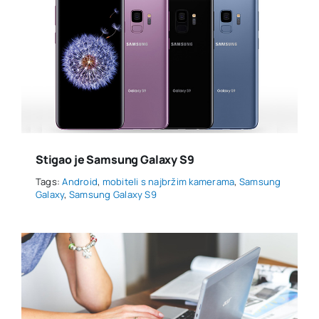
Stigao je Samsung Galaxy S9
Tags:
Android
,
mobiteli s najbržim kamerama
,
Samsung
Galaxy
,
Samsung Galaxy S9