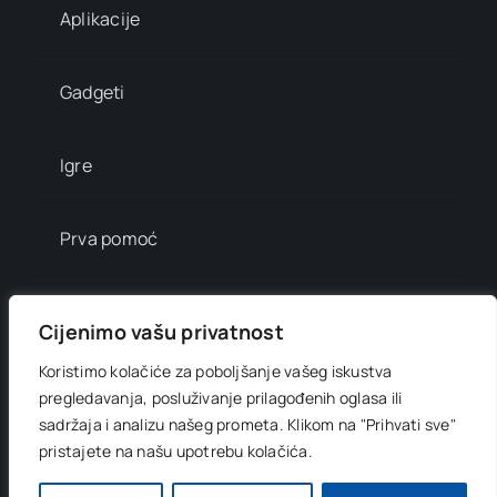
Aplikacije
Gadgeti
Igre
Prva pomoć
Mala enciklopedija
Cijenimo vašu privatnost
Koristimo kolačiće za poboljšanje vašeg iskustva
Info brojevi
pregledavanja, posluživanje prilagođenih oglasa ili
sadržaja i analizu našeg prometa.
Klikom na "Prihvati sve"
pristajete na našu upotrebu kolačića.
© 2012 - 2026 •
Digitani svijet
• All Rights Reserved •