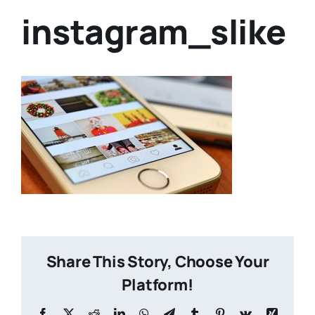
instagram_slike
Share This Story, Choose Your
Platform!
Facebook
X
Reddit
LinkedIn
WhatsApp
Telegram
Tumblr
Pinterest
Vk
Xing