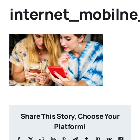
internet_mobiln
Share This Story, Choose Your
Platform!
Facebook
X
Reddit
LinkedIn
WhatsApp
Telegram
Tumblr
Pinterest
Vk
Xing