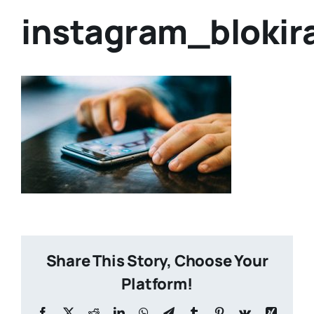
instagram_blokir
Share This Story, Choose Your
Platform!
Facebook
X
Reddit
LinkedIn
WhatsApp
Telegram
Tumblr
Pinterest
Vk
Xing