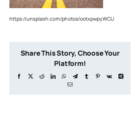
https://unsplash.com/photos/ootxpwpyWCU
Share This Story, Choose Your
Platform!
Facebook
X
Reddit
LinkedIn
WhatsApp
Telegram
Tumblr
Pinterest
Vk
Xing
Email