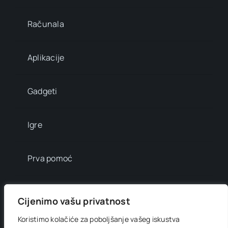
Računala
Aplikacije
Gadgeti
Igre
Prva pomoć
Mala enciklopedija
Cijenimo vašu privatnost
Koristimo kolačiće za poboljšanje vašeg iskustva
Info brojevi