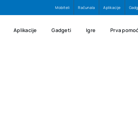
Mobiteli
Računala
Aplikacije
Gadg
Aplikacije
Gadgeti
Igre
Prva pomo