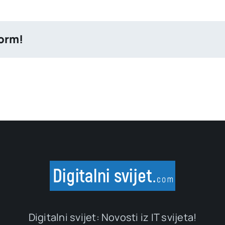
form!
Digitalni svijet: Novosti iz IT svijeta!