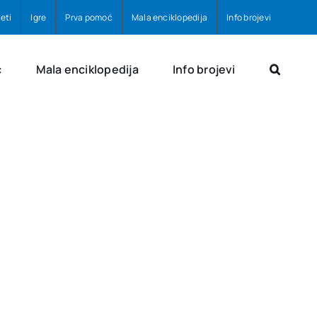
eti
Igre
Prva pomoć
Mala enciklopedija
Info brojevi
ć
Mala enciklopedija
Info brojevi