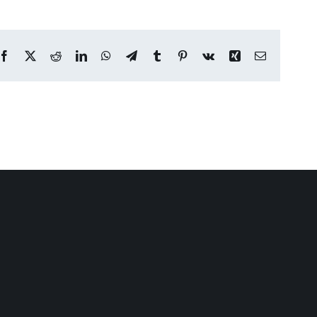
Facebook
X
Reddit
LinkedIn
WhatsApp
Telegram
Tumblr
Pinterest
Vk
Xing
Email