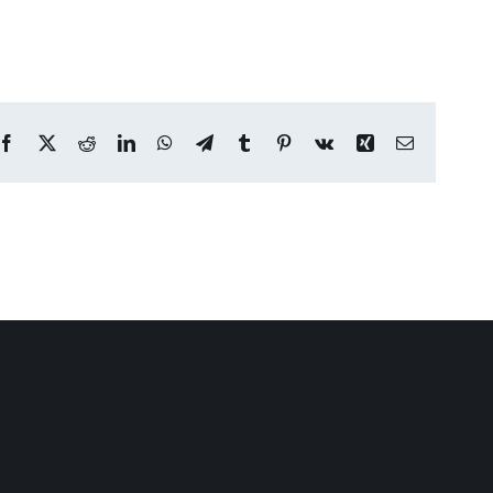
Facebook
X
Reddit
LinkedIn
WhatsApp
Telegram
Tumblr
Pinterest
Vk
Xing
Email