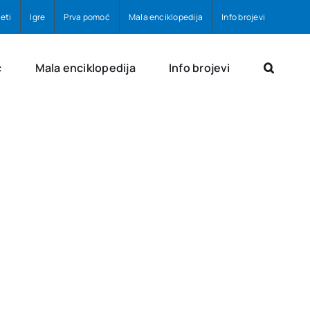
eti
Igre
Prva pomoć
Mala enciklopedija
Info brojevi
ć
Mala enciklopedija
Info brojevi