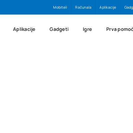
Mobiteli
Računala
Aplikacije
Gadg
Aplikacije
Gadgeti
Igre
Prva pomo