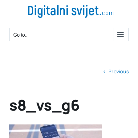
Go to...
Previous
s8_vs_g6