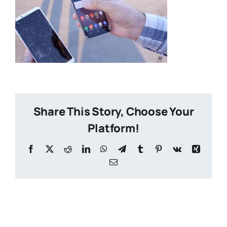
Share This Story, Choose Your
Platform!
Facebook
X
Reddit
LinkedIn
WhatsApp
Telegram
Tumblr
Pinterest
Vk
Xing
Email