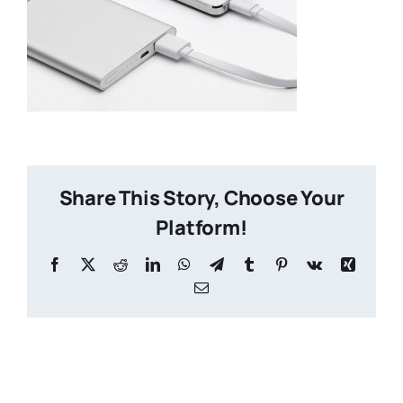
Share This Story, Choose Your
Platform!
Facebook
X
Reddit
LinkedIn
WhatsApp
Telegram
Tumblr
Pinterest
Vk
Xing
Email