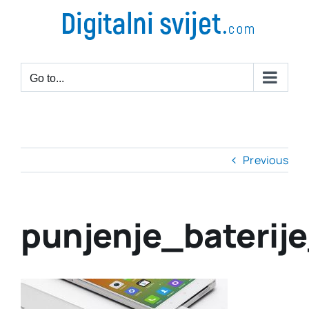
Go to...
Previous
punjenje_baterij