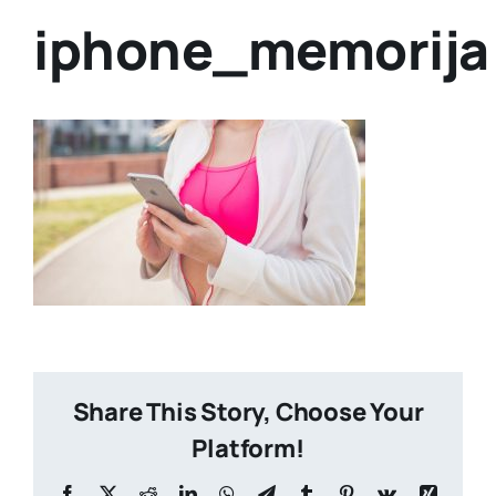
iphone_memorija
Share This Story, Choose Your
Platform!
Facebook
X
Reddit
LinkedIn
WhatsApp
Telegram
Tumblr
Pinterest
Vk
Xing