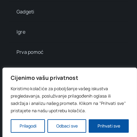
Gadgeti
Igre
Prva pomoć
Mala enciklopedija
Cijenimo vašu privatnost
Koristimo kolačiće za poboljšanje vašeg iskustva
Info brojevi
pregledavanja, posluživanje prilagođenih oglasa ili
sadržaja i analizu našeg prometa.
Klikom na "Prihvati sve"
pristajete na našu upotrebu kolačića.
© 2012 - 2026 •
Digitani svijet
• All Rights Reserved •
Developed by
OnlinePress Ltd
Prilagodi
Odbaci sve
Prihvati sve