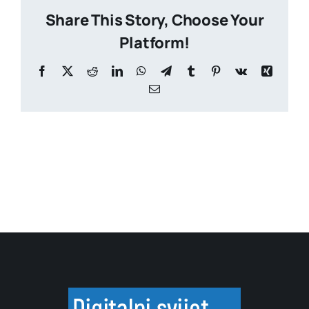
Share This Story, Choose Your
Platform!
Facebook
X
Reddit
LinkedIn
WhatsApp
Telegram
Tumblr
Pinterest
Vk
Xing
Email