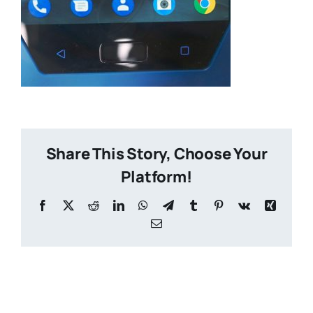
Share This Story, Choose Your
Platform!
Facebook
X
Reddit
LinkedIn
WhatsApp
Telegram
Tumblr
Pinterest
Vk
Xing
Email