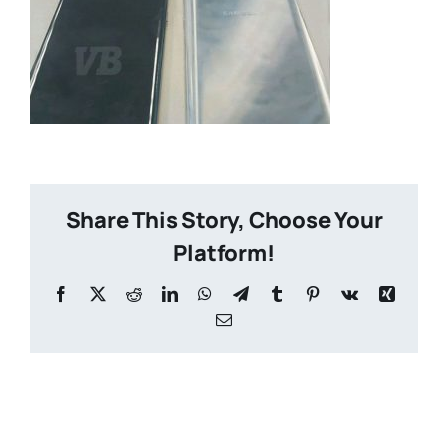
Share This Story, Choose Your
Platform!
Facebook
X
Reddit
LinkedIn
WhatsApp
Telegram
Tumblr
Pinterest
Vk
Xing
Email