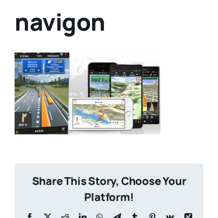
navigon
Share This Story, Choose Your
Platform!
Facebook
X
Reddit
LinkedIn
WhatsApp
Telegram
Tumblr
Pinterest
Vk
Xing