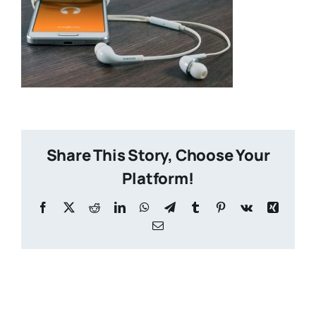
Share This Story, Choose Your
Platform!
Facebook
X
Reddit
LinkedIn
WhatsApp
Telegram
Tumblr
Pinterest
Vk
Xing
Email