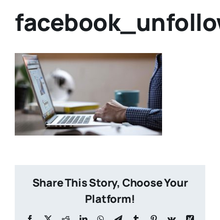
facebook_unfoll
Share This Story, Choose Your
Platform!
Facebook
X
Reddit
LinkedIn
WhatsApp
Telegram
Tumblr
Pinterest
Vk
Xing