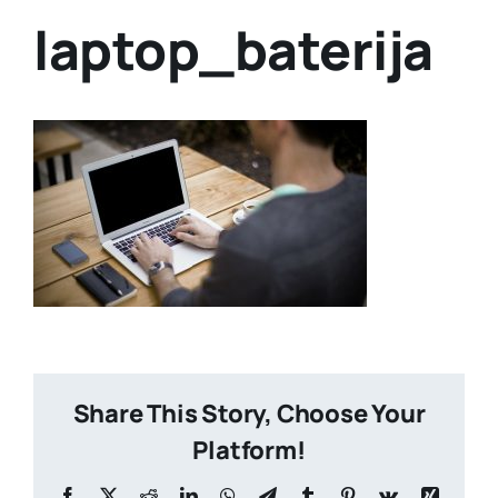
laptop_baterija
Share This Story, Choose Your
Platform!
Facebook
X
Reddit
LinkedIn
WhatsApp
Telegram
Tumblr
Pinterest
Vk
Xing