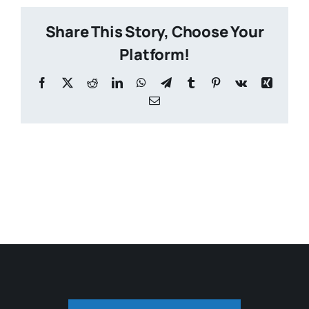
Share This Story, Choose Your
Platform!
Facebook
X
Reddit
LinkedIn
WhatsApp
Telegram
Tumblr
Pinterest
Vk
Xing
Email