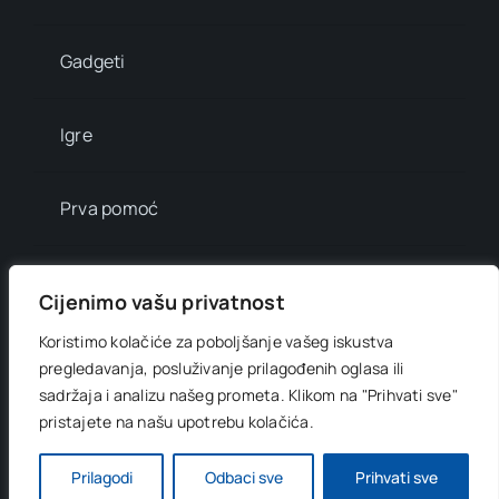
Gadgeti
Igre
Prva pomoć
Mala enciklopedija
Cijenimo vašu privatnost
Koristimo kolačiće za poboljšanje vašeg iskustva
Info brojevi
pregledavanja, posluživanje prilagođenih oglasa ili
sadržaja i analizu našeg prometa.
Klikom na "Prihvati sve"
pristajete na našu upotrebu kolačića.
© 2012 - 2026 •
Digitani svijet
• All Rights Reserved •
Developed by
OnlinePress Ltd
Prilagodi
Odbaci sve
Prihvati sve