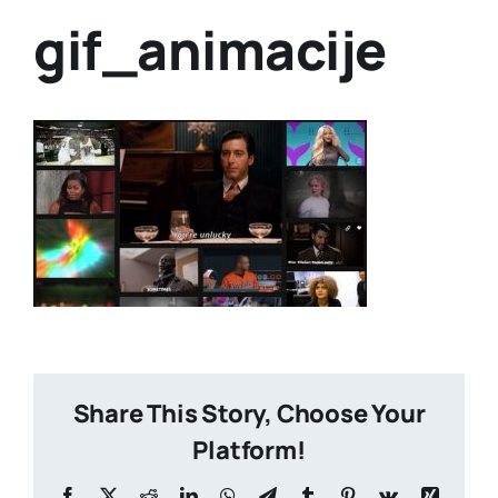
gif_animacije
Share This Story, Choose Your
Platform!
Facebook
X
Reddit
LinkedIn
WhatsApp
Telegram
Tumblr
Pinterest
Vk
Xing