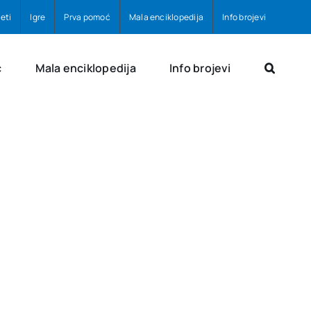
eti
Igre
Prva pomoć
Mala enciklopedija
Info brojevi
ć
Mala enciklopedija
Info brojevi