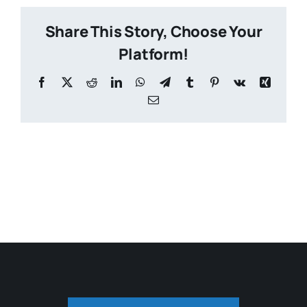
Share This Story, Choose Your
Platform!
Facebook
X
Reddit
LinkedIn
WhatsApp
Telegram
Tumblr
Pinterest
Vk
Xing
Email