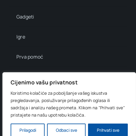
Gadgeti
Igre
Prva pomoć
Mala enciklopedija
Cijenimo vašu privatnost
Koristimo kolačiće za poboljšanje vašeg iskustva
Info brojevi
pregledavanja, posluživanje prilagođenih oglasa ili
sadržaja i analizu našeg prometa.
Klikom na "Prihvati sve"
pristajete na našu upotrebu kolačića.
© 2012 - 2026 •
Digitani svijet
• All Rights Reserved •
Developed by
OnlinePress Ltd
Prilagodi
Odbaci sve
Prihvati sve