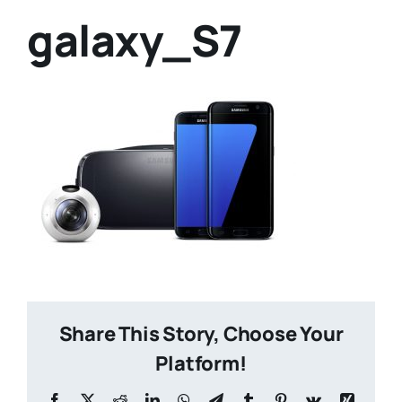
galaxy_S7
Share This Story, Choose Your
Platform!
Facebook
X
Reddit
LinkedIn
WhatsApp
Telegram
Tumblr
Pinterest
Vk
Xing