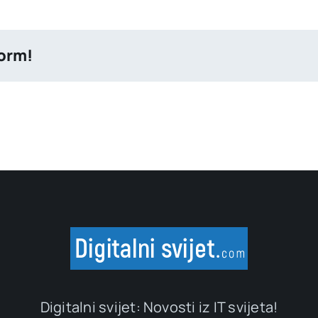
form!
Digitalni svijet: Novosti iz IT svijeta!