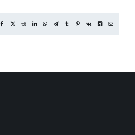
Facebook
X
Reddit
LinkedIn
WhatsApp
Telegram
Tumblr
Pinterest
Vk
Xing
Email