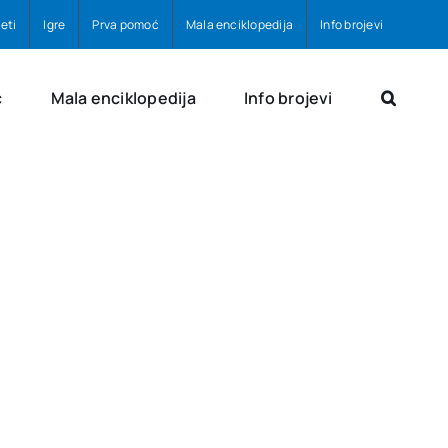
eti
Igre
Prva pomoć
Mala enciklopedija
Info brojevi
ć
Mala enciklopedija
Info brojevi