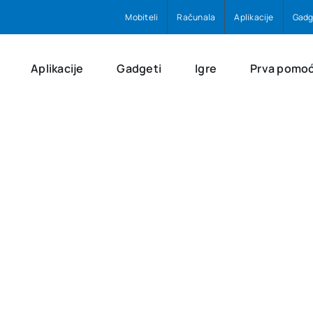
Mobiteli
Računala
Aplikacije
Gadg
Aplikacije
Gadgeti
Igre
Prva pomo