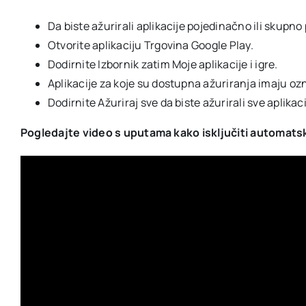
Da biste ažurirali aplikacije pojedinačno ili skup
Otvorite aplikaciju Trgovina Google Play.
Dodirnite Izbornik zatim Moje aplikacije i igre.
Aplikacije za koje su dostupna ažuriranja imaju ozn
Dodirnite Ažuriraj sve da biste ažurirali sve aplikaci
Pogledajte video s uputama kako isključiti automatsk