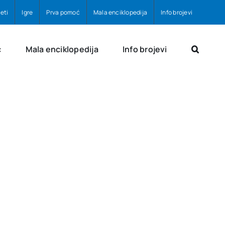
eti
Igre
Prva pomoć
Mala enciklopedija
Info brojevi
ć
Mala enciklopedija
Info brojevi