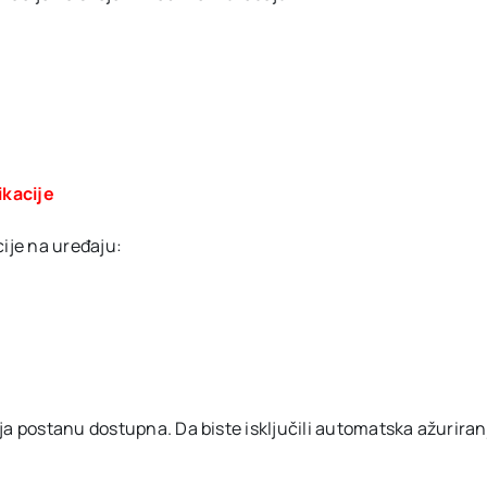
ikacije
cije na uređaju:
a postanu dostupna. Da biste isključili automatska ažuriranja