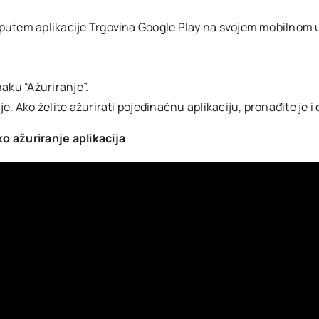
no putem aplikacije Trgovina Google Play na svojem mobilnom 
aku “Ažuriranje”.
je. Ako želite ažurirati pojedinačnu aplikaciju, pronađite je i 
o ažuriranje aplikacija