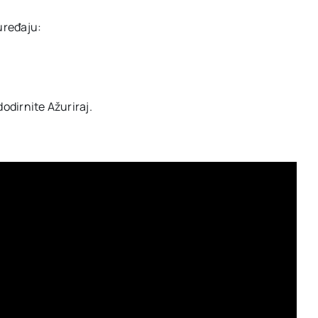
uređaju:
dodirnite Ažuriraj.