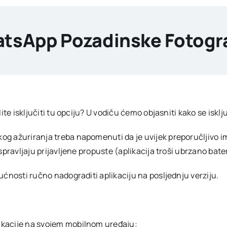
tsApp Pozadinske Fotogra
ite isključiti tu opciju? U vodiču ćemo objasniti kako se isk
ažuriranja treba napomenuti da je uvijek preporučljivo imati 
spravljaju prijavljene propuste (aplikacija troši ubrzano bat
ćnosti ručno nadograditi aplikaciju na posljednju verziju.
plikacije na svojem mobilnom uređaju: