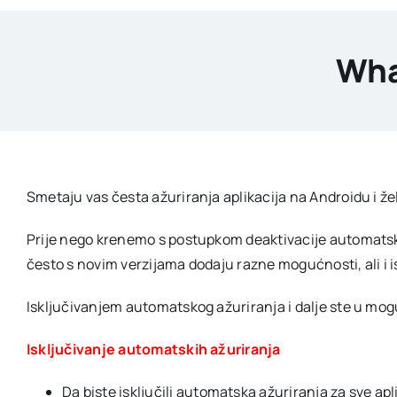
Wha
Smetaju vas česta ažuriranja aplikacija na Androidu i žel
Prije nego krenemo s postupkom deaktivacije automatskog 
često s novim verzijama dodaju razne mogućnosti, ali i i
Isključivanjem automatskog ažuriranja i dalje ste u mogu
Isključivanje automatskih ažuriranja
Da biste isključili automatska ažuriranja za sve a