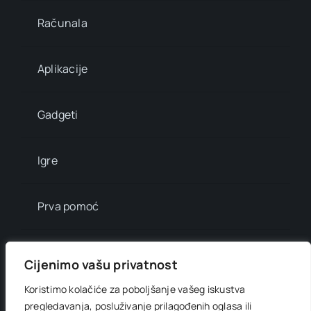
Računala
Aplikacije
Gadgeti
Igre
Prva pomoć
Mala enciklopedija
Cijenimo vašu privatnost
Koristimo kolačiće za poboljšanje vašeg iskustva
Info brojevi
pregledavanja, posluživanje prilagođenih oglasa ili