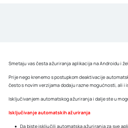
Smetaju vas česta ažuriranja aplikacija na Androidu i žel
Prije nego krenemo s postupkom deaktivacije automatskog 
često s novim verzijama dodaju razne mogućnosti, ali i i
Isključivanjem automatskog ažuriranja i dalje ste u mogu
Isključivanje automatskih ažuriranja
Da biste isključili automatska ažuriranja za sve a