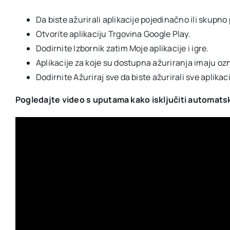
Da biste ažurirali aplikacije pojedinačno ili skup
Otvorite aplikaciju Trgovina Google Play.
Dodirnite Izbornik zatim Moje aplikacije i igre.
Aplikacije za koje su dostupna ažuriranja imaju ozn
Dodirnite Ažuriraj sve da biste ažurirali sve aplikaci
Pogledajte video s uputama kako isključiti automatsk