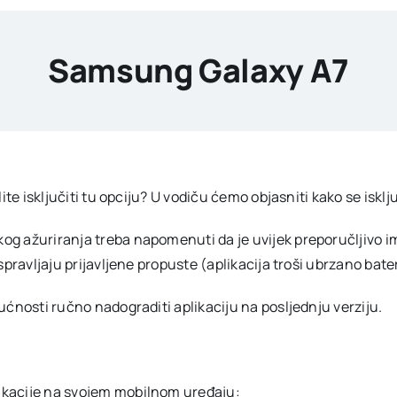
Samsung Galaxy A7
ite isključiti tu opciju? U vodiču ćemo objasniti kako se isk
ažuriranja treba napomenuti da je uvijek preporučljivo imati 
spravljaju prijavljene propuste (aplikacija troši ubrzano bat
ćnosti ručno nadograditi aplikaciju na posljednju verziju.
plikacije na svojem mobilnom uređaju: