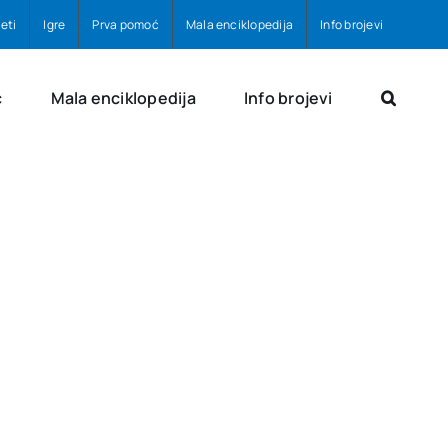
eti
Igre
Prva pomoć
Mala enciklopedija
Info brojevi
ć
Mala enciklopedija
Info brojevi