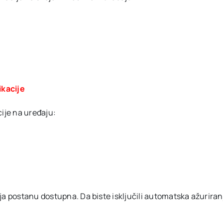
ikacije
cije na uređaju:
a postanu dostupna. Da biste isključili automatska ažuriranja