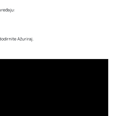
uređaju:
dodirnite Ažuriraj.