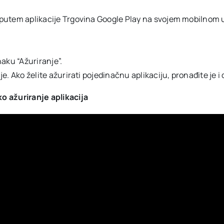
no putem aplikacije Trgovina Google Play na svojem mobilnom 
aku “Ažuriranje”.
je. Ako želite ažurirati pojedinačnu aplikaciju, pronađite je i 
o ažuriranje aplikacija