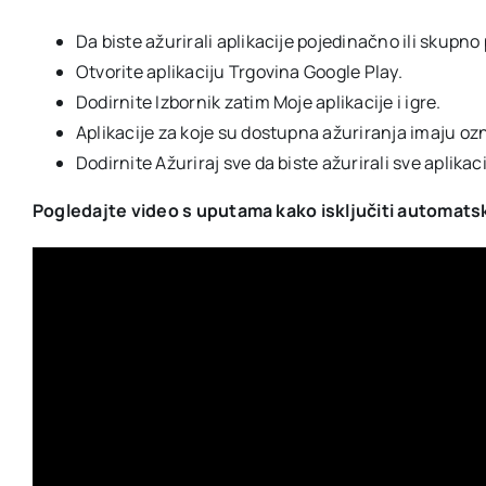
Da biste ažurirali aplikacije pojedinačno ili skup
Otvorite aplikaciju Trgovina Google Play.
Dodirnite Izbornik zatim Moje aplikacije i igre.
Aplikacije za koje su dostupna ažuriranja imaju ozn
Dodirnite Ažuriraj sve da biste ažurirali sve aplikaci
Pogledajte video s uputama kako isključiti automatsk