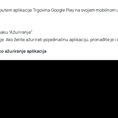
no putem aplikacije Trgovina Google Play na svojem mobilnom 
aku “Ažuriranje”.
je. Ako želite ažurirati pojedinačnu aplikaciju, pronađite je i 
o ažuriranje aplikacija