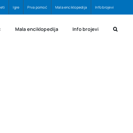
eti
Igre
Prva pomoć
Mala enciklopedija
Info brojevi
ć
Mala enciklopedija
Info brojevi