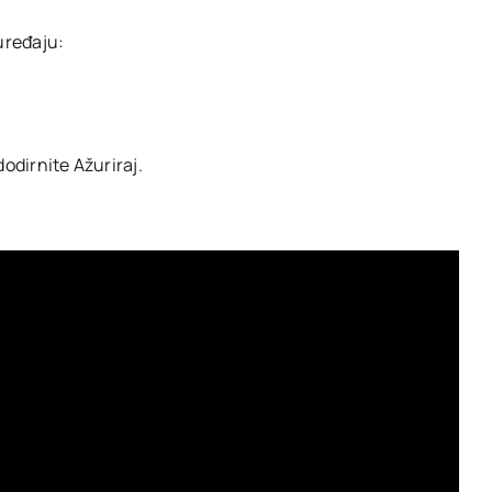
uređaju:
dodirnite Ažuriraj.