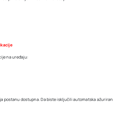
ikacije
cije na uređaju:
a postanu dostupna. Da biste isključili automatska ažuriranja