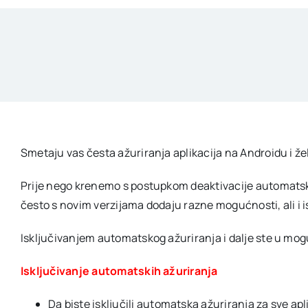
Smetaju vas česta ažuriranja aplikacija na Androidu i žel
Prije nego krenemo s postupkom deaktivacije automatskog 
često s novim verzijama dodaju razne mogućnosti, ali i i
Isključivanjem automatskog ažuriranja i dalje ste u mogu
Isključivanje automatskih ažuriranja
Da biste isključili automatska ažuriranja za sve a