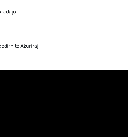
uređaju:
dodirnite Ažuriraj.