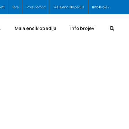
eti
Igre
Prva pomoć
Mala enciklopedija
Info brojevi
ć
Mala enciklopedija
Info brojevi