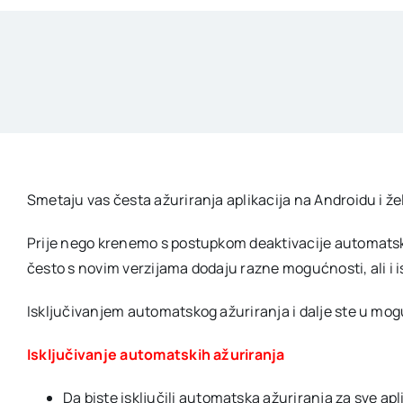
Smetaju vas česta ažuriranja aplikacija na Androidu i žel
Prije nego krenemo s postupkom deaktivacije automatskog 
često s novim verzijama dodaju razne mogućnosti, ali i i
Isključivanjem automatskog ažuriranja i dalje ste u mogu
Isključivanje automatskih ažuriranja
Da biste isključili automatska ažuriranja za sve a