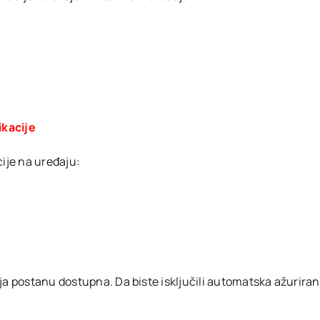
ikacije
cije na uređaju:
a postanu dostupna. Da biste isključili automatska ažuriranja