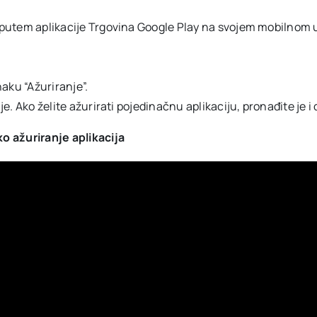
no putem aplikacije Trgovina Google Play na svojem mobilnom 
aku “Ažuriranje”.
je. Ako želite ažurirati pojedinačnu aplikaciju, pronađite je i 
o ažuriranje aplikacija