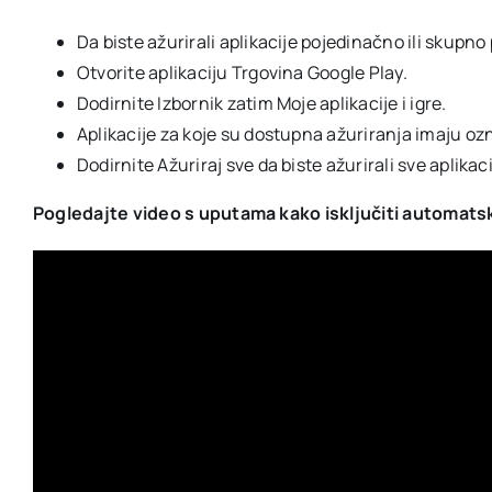
Da biste ažurirali aplikacije pojedinačno ili skup
Otvorite aplikaciju Trgovina Google Play.
Dodirnite Izbornik zatim Moje aplikacije i igre.
Aplikacije za koje su dostupna ažuriranja imaju ozn
Dodirnite Ažuriraj sve da biste ažurirali sve aplikaci
Pogledajte video s uputama kako isključiti automatsk