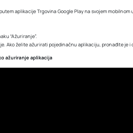
no putem aplikacije Trgovina Google Play na svojem mobilnom 
aku “Ažuriranje”.
je. Ako želite ažurirati pojedinačnu aplikaciju, pronađite je i 
o ažuriranje aplikacija