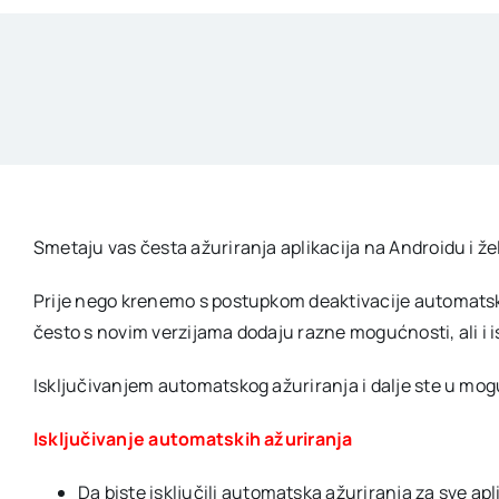
Smetaju vas česta ažuriranja aplikacija na Androidu i žel
Prije nego krenemo s postupkom deaktivacije automatskog 
često s novim verzijama dodaju razne mogućnosti, ali i i
Isključivanjem automatskog ažuriranja i dalje ste u mogu
Isključivanje automatskih ažuriranja
Da biste isključili automatska ažuriranja za sve a