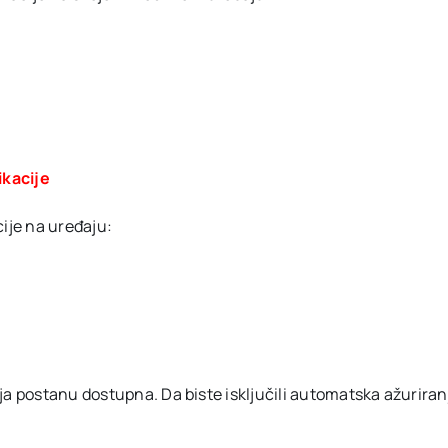
ikacije
cije na uređaju:
a postanu dostupna. Da biste isključili automatska ažuriranja