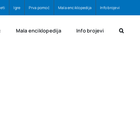
eti
Igre
Prva pomoć
Mala enciklopedija
Info brojevi
ć
Mala enciklopedija
Info brojevi