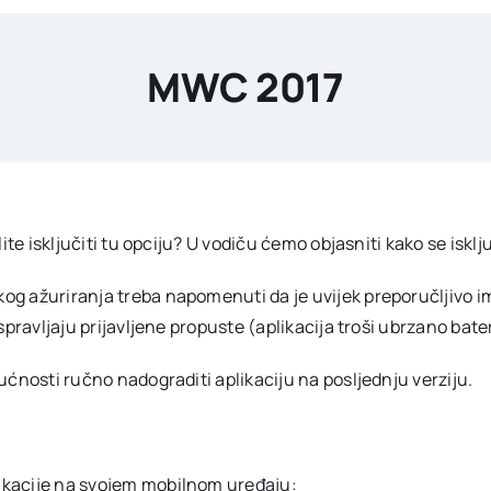
MWC 2017
ite isključiti tu opciju? U vodiču ćemo objasniti kako se isk
ažuriranja treba napomenuti da je uvijek preporučljivo imati 
spravljaju prijavljene propuste (aplikacija troši ubrzano bat
ćnosti ručno nadograditi aplikaciju na posljednju verziju.
plikacije na svojem mobilnom uređaju: