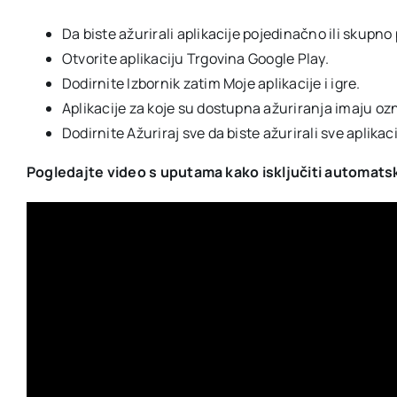
Da biste ažurirali aplikacije pojedinačno ili skup
Otvorite aplikaciju Trgovina Google Play.
Dodirnite Izbornik zatim Moje aplikacije i igre.
Aplikacije za koje su dostupna ažuriranja imaju ozn
Dodirnite Ažuriraj sve da biste ažurirali sve aplikaci
Pogledajte video s uputama kako isključiti automatsk