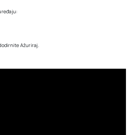
uređaju:
dodirnite Ažuriraj.