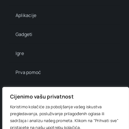
Aplikacije
Gadgeti
Igre
Prva pomoć
Mala enciklopedija
Cijenimo vašu privatnost
Koristimo kolačiće za poboljšanje vašeg iskustva
Info brojevi
pregledavanja, posluživanje prilagođenih oglasa ili
sadržaja i analizu našeg prometa.
Klikom na "Prihvati sve"
pristajete na našu upotrebu kolačića.