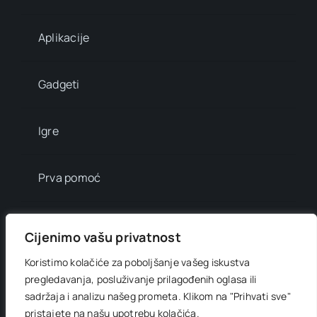
Aplikacije
Gadgeti
Igre
Prva pomoć
Mala enciklopedija
Cijenimo vašu privatnost
Koristimo kolačiće za poboljšanje vašeg iskustva
Info brojevi
pregledavanja, posluživanje prilagođenih oglasa ili
sadržaja i analizu našeg prometa.
Klikom na "Prihvati sve"
pristajete na našu upotrebu kolačića.