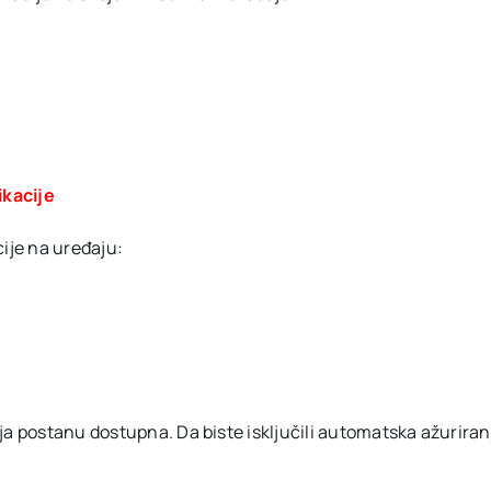
ikacije
cije na uređaju:
a postanu dostupna. Da biste isključili automatska ažuriranja