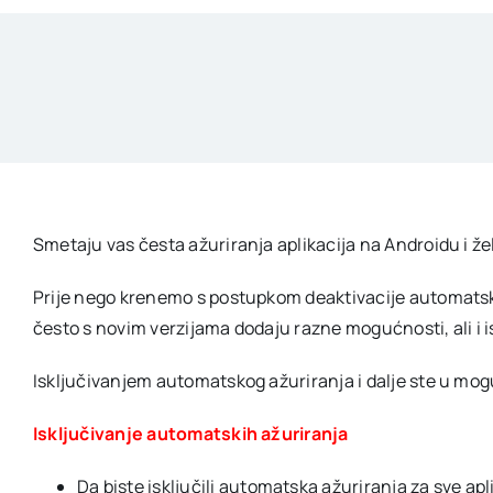
Smetaju vas česta ažuriranja aplikacija na Androidu i žel
Prije nego krenemo s postupkom deaktivacije automatskog 
često s novim verzijama dodaju razne mogućnosti, ali i i
Isključivanjem automatskog ažuriranja i dalje ste u mogu
Isključivanje automatskih ažuriranja
Da biste isključili automatska ažuriranja za sve a