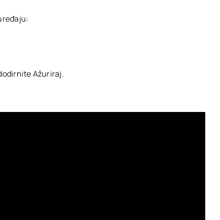
uređaju:
dodirnite Ažuriraj.