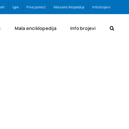
eti
Igre
Prva pomoć
Mala enciklopedija
Info brojevi
ć
Mala enciklopedija
Info brojevi