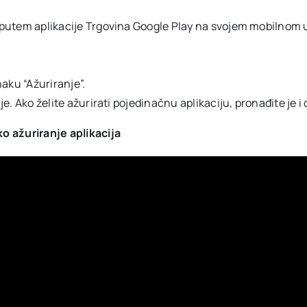
no putem aplikacije Trgovina Google Play na svojem mobilnom 
aku “Ažuriranje”.
je. Ako želite ažurirati pojedinačnu aplikaciju, pronađite je i 
o ažuriranje aplikacija