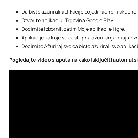
Da biste ažurirali aplikacije pojedinačno ili skup
Otvorite aplikaciju Trgovina Google Play.
Dodirnite Izbornik zatim Moje aplikacije i igre.
Aplikacije za koje su dostupna ažuriranja imaju ozn
Dodirnite Ažuriraj sve da biste ažurirali sve aplikaci
Pogledajte video s uputama kako isključiti automatsk