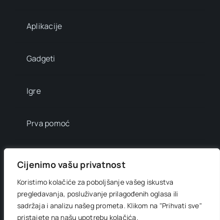
Aplikacije
Gadgeti
Igre
Prva pomoć
Mala enciklopedija
Cijenimo vašu privatnost
Koristimo kolačiće za poboljšanje vašeg iskustva
Info brojevi
pregledavanja, posluživanje prilagođenih oglasa ili
sadržaja i analizu našeg prometa.
Klikom na "Prihvati sve"
pristajete na našu upotrebu kolačića.