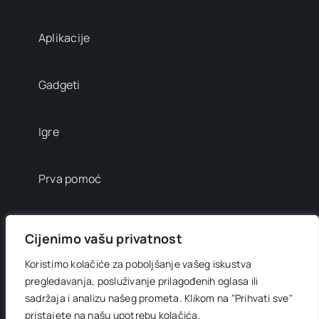
Aplikacije
Gadgeti
Igre
Prva pomoć
Mala enciklopedija
Cijenimo vašu privatnost
Koristimo kolačiće za poboljšanje vašeg iskustva
Info brojevi
pregledavanja, posluživanje prilagođenih oglasa ili
sadržaja i analizu našeg prometa.
Klikom na "Prihvati sve"
pristajete na našu upotrebu kolačića.