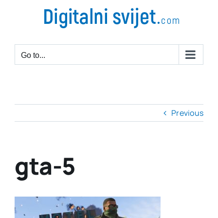
Go to...
Previous
gta-5