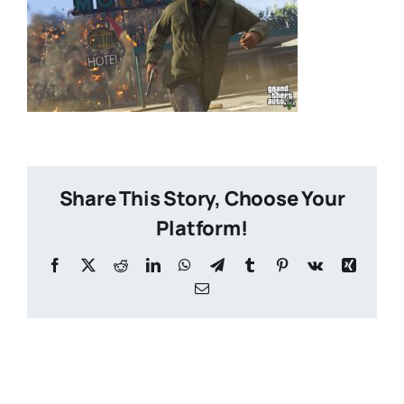
Share This Story, Choose Your
Platform!
Facebook
X
Reddit
LinkedIn
WhatsApp
Telegram
Tumblr
Pinterest
Vk
Xing
Email