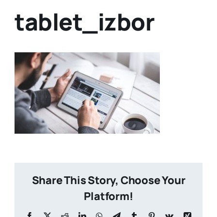
tablet_izbor
Share This Story, Choose Your
Platform!
Facebook
X
Reddit
LinkedIn
WhatsApp
Telegram
Tumblr
Pinterest
Vk
Xing