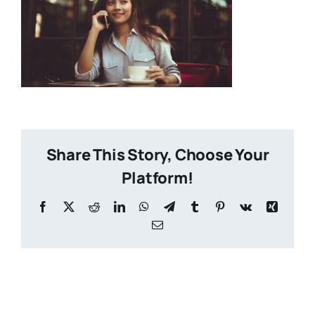
Share This Story, Choose Your
Platform!
Facebook
X
Reddit
LinkedIn
WhatsApp
Telegram
Tumblr
Pinterest
Vk
Xing
Email