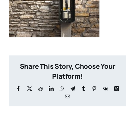
Share This Story, Choose Your
Platform!
Facebook
X
Reddit
LinkedIn
WhatsApp
Telegram
Tumblr
Pinterest
Vk
Xing
Email