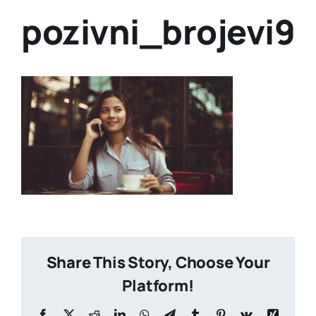
pozivni_brojevi9
Share This Story, Choose Your
Platform!
Facebook
X
Reddit
LinkedIn
WhatsApp
Telegram
Tumblr
Pinterest
Vk
Xing